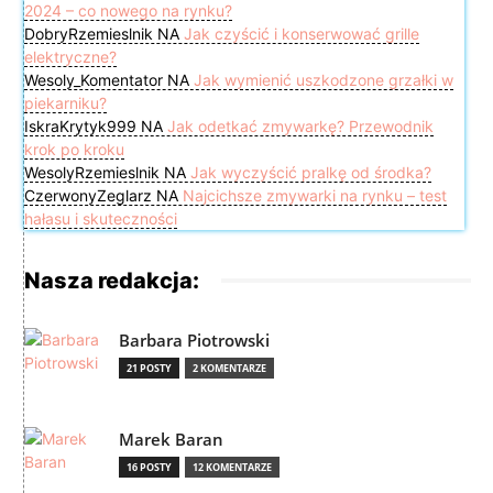
2024 – co nowego na rynku?
DobryRzemieslnik
NA
Jak czyścić i konserwować grille
elektryczne?
Wesoly_Komentator
NA
Jak wymienić uszkodzone grzałki w
piekarniku?
IskraKrytyk999
NA
Jak odetkać zmywarkę? Przewodnik
krok po kroku
WesolyRzemieslnik
NA
Jak wyczyścić pralkę od środka?
CzerwonyZeglarz
NA
Najcichsze zmywarki na rynku – test
hałasu i skuteczności
Nasza redakcja:
Barbara Piotrowski
21 POSTY
2 KOMENTARZE
Marek Baran
16 POSTY
12 KOMENTARZE