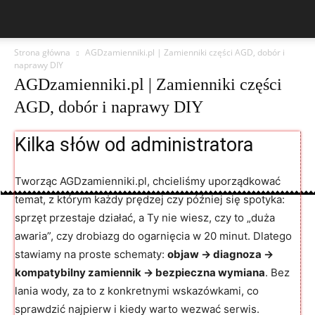
Strona główna
AGDzamienniki.pl | Zamienniki części AGD, dobór i
naprawy DIY
AGDzamienniki.pl | Zamienniki części
AGD, dobór i naprawy DIY
Kilka słów od administratora
Tworząc AGDzamienniki.pl, chcieliśmy uporządkować
temat, z którym każdy prędzej czy później się spotyka:
sprzęt przestaje działać, a Ty nie wiesz, czy to „duża
awaria”, czy drobiazg do ogarnięcia w 20 minut. Dlatego
stawiamy na proste schematy:
objaw → diagnoza →
kompatybilny zamiennik → bezpieczna wymiana
. Bez
lania wody, za to z konkretnymi wskazówkami, co
sprawdzić najpierw i kiedy warto wezwać serwis.