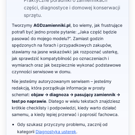
Praktyczne poradniki o zamiennikach
części, diagnostyce i domowej konserwacji
sprzętu.
Tworzymy
AGDzamienniki.pl
, bo wiemy, jak frustrujące
potrafi być jedno proste pytanie: „Jaka część będzie
pasować do mojego modelu?”. Zamiast godzin
spędzonych na forach i przypadkowych zakupów,
stawiamy na jasne wskazówki: jak rozpoznać usterkę,
jak sprawdzić kompatybilność po oznaczeniach i
wymiarach oraz jak bezpiecznie wykonać podstawowe
czynności serwisowe w domu.
Nie jesteśmy autoryzowanym serwisem – jesteśmy
redakcją, która porządkuje informacje w prosty
schemat:
objaw → diagnoza → pasujący zamiennik →
test po naprawie
. Dlatego w wielu tekstach znajdziesz
krótkie checklisty i podpowiedzi, kiedy warto działać
samemu, a kiedy lepiej przerwać i poprosić fachowca.
Gdy szukasz przyczyny problemu, zacznij od
kategorii
Diagnostyka usterek
.